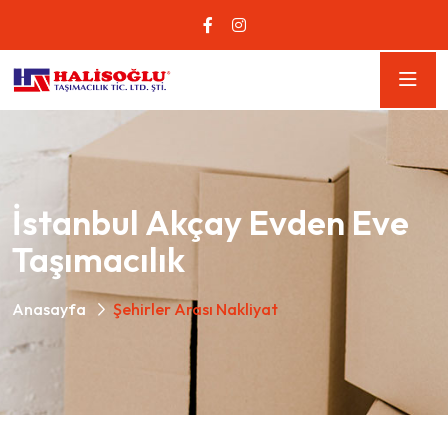
İstanbul Akçay Evden Eve
Taşımacılık
Anasayfa
Şehirler Arası Nakliyat